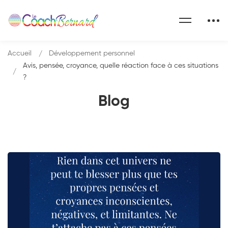
Accueil
Développement personnel
Avis, pensée, croyance, quelle réaction face à ces situations
?
Blog